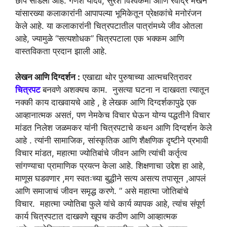
छाप सोडली आहे. गणेश यादव, सुरेश विश्वकर्मा आणि रवींद्र मखने
यांसारख्या कलाकारांनी आपापल्या भूमिकेतून प्रेक्षकांचे मनोरंजन
केले आहे. या कलाकारांनी चित्रपटातील पात्रांमध्ये जीव ओतला
आहे, ज्यामुळे “सत्यशोधक” चित्रपटाला एक भक्कम आणि
वास्तविकता प्रदान झाली आहे.
लेखन आणि दिग्दर्शन :
एखाद्या थोर पुरुषाच्या आत्मचरित्रावर
चित्रपट
बनवणे अशक्यच काम. नुसत्या घटना न दाखवता त्यातून
नक्की काय दाखवायचे आहे , हे लेखक आणि दिग्दर्शकापुढे एक
आव्हानात्मक असतं, पण नेमकेच विचार घेऊन योग्य पद्धतीने विचार
मांडत निलेश जळमकर यांनी चित्रपटाचे कथन आणि दिग्दर्शन केले
आहे . त्यांनी सामाजिक, सांस्कृतिक आणि शैक्षणिक दृष्टीने प्रभावी
विचार मांडत, महात्मा ज्योतिबांचे जीवन आणि त्यांची कर्तृत्व
सांगण्याचा प्रामाणिक प्रयत्न केला आहे. शिक्षणाचा उद्देश हा आहे,
माणूस घडवणार ,मग स्वतःच्या बुद्धीने सत्य असत्य तपासून ,आपलं
आणि समाजाचं जीवन समृद्ध करणे. ” असे महात्मा जोतिबांचे
विचार. महात्मा ज्योतिबा फुले यांचे कार्य व्यापक आहे, त्यांच संपूर्ण
कार्य चित्रपटात दाखवणे खूपच कठीण आणि आव्हात्मक