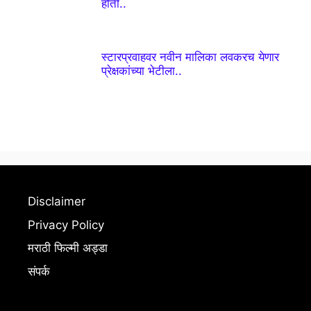
होती..
स्टारप्रवाहवर नवीन मालिका लवकरच येणार
प्रेक्षकांच्या भेटीला..
Disclaimer
Privacy Policy
मराठी फिल्मी अड्डा
संपर्क