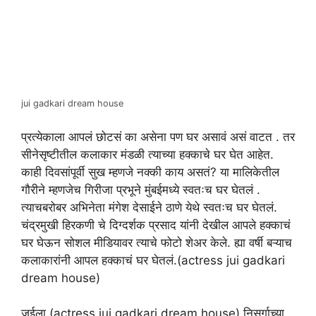
jui gadkari dream house
प्रत्येकाला आपलं छोटसं का असेना पण घर असावं असं वाटत . तर
सीनेसृष्टीतील कलाकार मंडळी त्याच्या हक्काचे घर घेत आहेत.
काही दिवसांपूर्वी सुख म्हणजे नक्की काय असतं? या मालिकेतील
गौरीने म्हणजेच गिरीजा प्रभूने मुंबईमध्ये स्वतःच घर घेतलं .
त्याचबरोबर अभिनेता मंगेश देसाईने ठाणे येथे स्वतःच घर घेतलं.
चंद्रमुखी हिरकणी चे दिग्दर्शक प्रसाद यांनी देखील आपले हक्काचं
घर घेऊन सोशल मीडियावर त्याचे फोटो शेअर केले. ह्या वर्षी बऱ्याच
कलाकारांनी आपल हक्काचं घर घेतलं.(actress jui gadkari
dream house)
जुईला (actress jui gadkari dream house) निसर्गाच्या