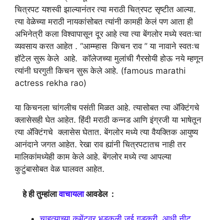
चित्रपट यशस्वी झाल्यानंतर त्या मराठी चित्रपट सृष्टीत आल्या.
त्या वेळेच्या मराठी नायकांसोबत त्यांनी कामही केलं पण आता ही
अभिनेत्री कला विश्वापासून दूर आहे त्या त्या बेंगलोर मध्ये स्वतःचा
व्यवसाय करत आहेत . “आम्म्हास किचन राव ” या नावाने स्वतःच
हॉटेल सुरू केले आहे. कॉलेजच्या मुलांची गैरसोयी होऊ नये म्हणून
त्यांनी घरगुती किचन सुरू केले आहे. (famous marathi
actress rekha rao)
या किचनला चांगलीच पसंती मिळत आहे. त्यासोबत त्या ॲक्टिंगचे
क्लासेसही घेत आहेत. हिंदी मराठी कन्नड आणि इंग्रजी या भाषेतून
त्या ॲक्टिंगचे क्लासेस घेतात. बेंगलोर मध्ये त्या वैयक्तिक आयुष्य
आनंदाने जगत आहेत. रेखा राव ह्यांनी चित्रपटातच नाही तर
मालिकांमध्येही काम केले आहे. बेंगलोर मध्ये त्या आपल्या
कुटुंबासोबत वेळ घालवत आहेत.
हे ही तुम्हांला
वाचायला
आवडेल :
चाहत्याच्या कमेंटवर भडकली जुई गडकरी..आधी नीट