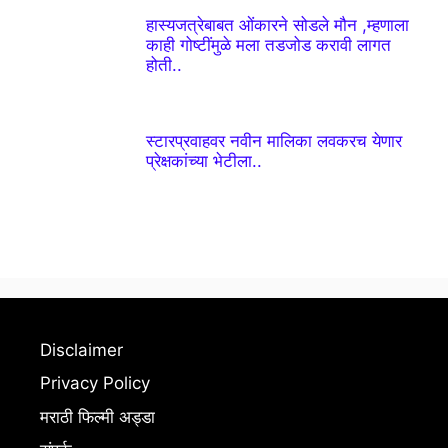
हास्यजत्रेबाबत ओंकारने सोडले मौन ,म्हणाला
काही गोष्टींमुळे मला तडजोड करावी लागत
होती..
स्टारप्रवाहवर नवीन मालिका लवकरच येणार
प्रेक्षकांच्या भेटीला..
Disclaimer
Privacy Policy
मराठी फिल्मी अड्डा