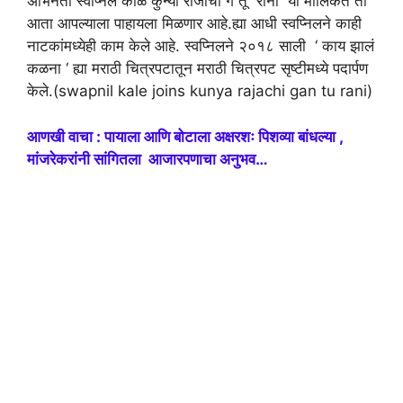
अभिनेता स्वप्निल काळे कुन्या राजाची गं तू रानी या मालिकेत तो
आता आपल्याला पाहायला मिळणार आहे.ह्या आधी स्वप्निलने काही
नाटकांमध्येही काम केले आहे. स्वप्निलने २०१८ साली ‘ काय झालं
कळना ‘ ह्या मराठी चित्रपटातून मराठी चित्रपट सृष्टीमध्ये पदार्पण
केले.(swapnil kale joins kunya rajachi gan tu rani)
आणखी वाचा : पायाला आणि बोटाला अक्षरशः पिशव्या बांधल्या ,
मांजरेकरांनी सांगितला आजारपणाचा अनुभव…