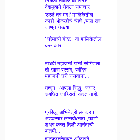
निक्की तांबोळीचा रितेश
देशमुखने घेतला समाचार
‘ठरलं तर मग!’ मालिकेतील
काही ओळखीचे चेहरे ,चला तर
जाणून घेऊया
‘ प्रेमाची गोष्ट ’ या मालिकेतील
कलाकार
माधवी महाजनी यांनी सांगितला
तो खास प्रसंग, रवींद्र
महाजनी घरी नसताना…
म्हणून ‘आपला सिद्धू ’ जुगार
संबंधित जाहिराती करत नाही.
प्रसिद्ध अभिनेत्री लवकरच
अडकणार लग्नबंधनात ,फोटो
शेअर करत दिली आनंदाची
बातमी…
हास्यजत्रेबाबत ओंकारने